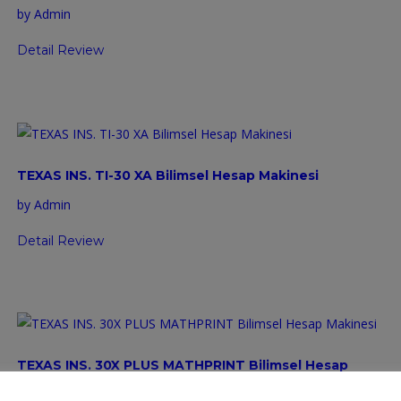
by Admin
Detail Review
TEXAS INS. TI-30 XA Bilimsel Hesap Makinesi
by Admin
Detail Review
TEXAS INS. 30X PLUS MATHPRINT Bilimsel Hesap
Makinesi