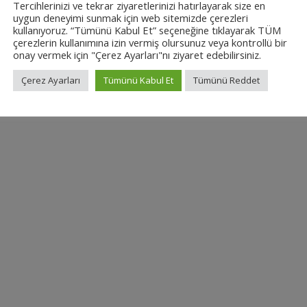
Tercihlerinizi ve tekrar ziyaretlerinizi hatırlayarak size en
by Admin
uygun deneyimi sunmak için web sitemizde çerezleri
kullanıyoruz. “Tümünü Kabul Et” seçeneğine tıklayarak TÜM
Detail Review
çerezlerin kullanımına izin vermiş olursunuz veya kontrollü bir
onay vermek için "Çerez Ayarları"nı ziyaret edebilirsiniz.
Çerez Ayarları
Tümünü Kabul Et
Tümünü Reddet