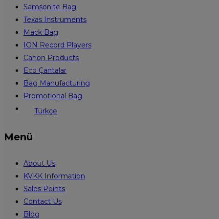
Samsonite Bag
Texas Instruments
Mack Bag
ION Record Players
Canon Products
Eco Çantalar
Bag Manufacturing
Promotional Bag
Türkçe
Menü
About Us
KVKK Information
Sales Points
Contact Us
Blog