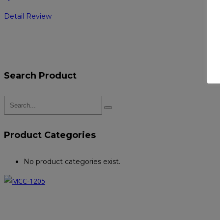
Detail Review
Search Product
Product Categories
No product categories exist.