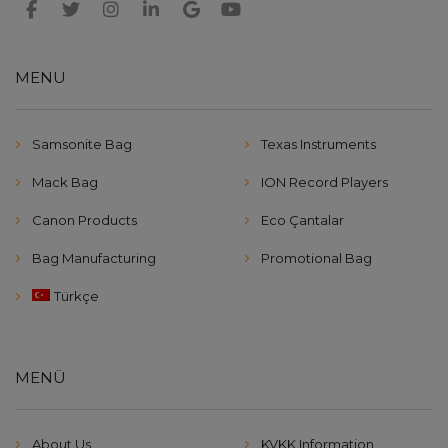
MENU
Samsonite Bag
Texas Instruments
Mack Bag
ION Record Players
Canon Products
Eco Çantalar
Bag Manufacturing
Promotional Bag
Türkçe
MENÜ
About Us
KVKK Information