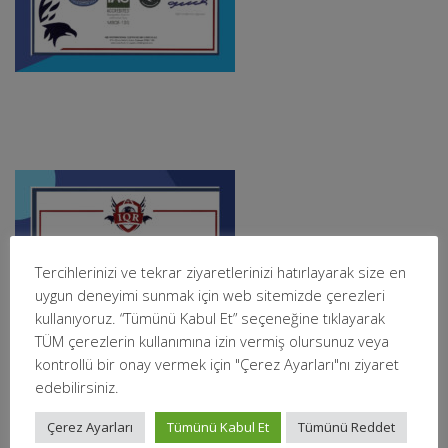
Tercihlerinizi ve tekrar ziyaretlerinizi hatırlayarak size en
uygun deneyimi sunmak için web sitemizde çerezleri
kullanıyoruz. “Tümünü Kabul Et” seçeneğine tıklayarak
TÜM çerezlerin kullanımına izin vermiş olursunuz veya
kontrollü bir onay vermek için "Çerez Ayarları"nı ziyaret
edebilirsiniz.
Çerez Ayarları
Tümünü Kabul Et
Tümünü Reddet