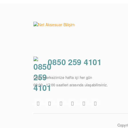
0850 259 4101
Çağrı merkezimize hafta içi her gün
08:00 - 17:00 saatleri arasında ulaşabilirsiniz.
Copyri