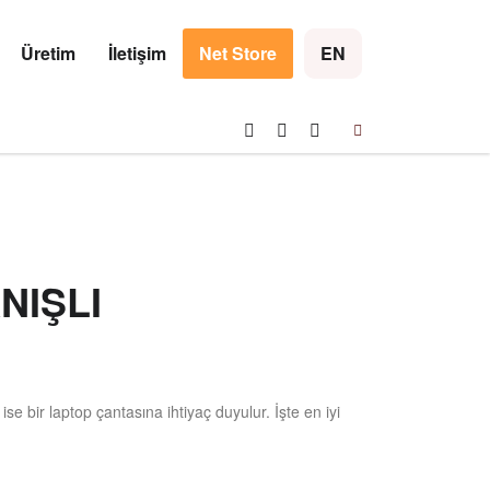
×
Üretim
İletişim
Net Store
EN
NIŞLI
e bir laptop çantasına ihtiyaç duyulur. İşte en iyi