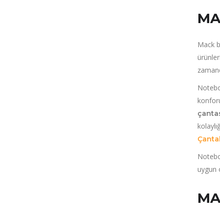
MA
Mack bi
ürünler
zaman
Noteboo
konforu
çanta
kolaylı
Çantal
Noteboo
uygun o
MA