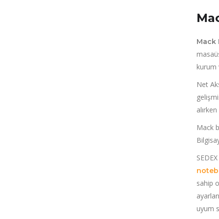
Mac
Mack 
masaüs
kurum 
Net Aks
gelişm
alırken
Mack bi
Bilgisa
SEDEX 
noteb
sahip o
ayarlan
uyum s