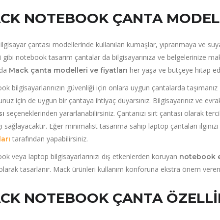
CK NOTEBOOK ÇANTA MODEL
lgisayar çantası modellerinde kullanılan kumaşlar, yıpranmaya ve suya 
i gibi notebook tasarım çantalar da bilgisayarınıza ve belgelerinize 
da
her yaşa ve bütçeye hitap ed
Mack çanta modelleri ve fiyatları
k bilgisayarlarınızın güvenliği için onlara uygun çantalarda taşımanız
nuz için de uygun bir çantaya ihtiyaç duyarsınız. Bilgisayarınız ve evrak
seçeneklerinden yararlanabilirsiniz. Çantanızı sırt çantası olarak te
sı
ğı sağlayacaktır. Eğer minimalist tasarıma sahip laptop çantaları ilginizi
tarafından yapabilirsiniz.
arı
k veya laptop bilgisayarlarınızı dış etkenlerden koruyan
notebook e
larak tasarlanır. Mack ürünleri kullanım konforuna ekstra önem veren
CK NOTEBOOK ÇANTA ÖZELLI