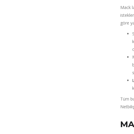
Mack la
istekle
göre ya
S
Tüm bu 
Netbil
MA