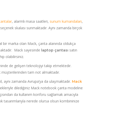
antalar
, alarmlı masa saatleri,
sunum kumandaları
,
lı seçenek skalası sunmaktadır. Aynı zamanda birçok
sal bir marka olan Mack, çanta alanında oldukça
maktadır. Mack sayesinde
satın
laptop çantası
p olabilirsiniz.
minde de gelişen teknolojiyi takip etmektedir.
ek müşterilerinden tam not almaktadır.
ğil, aynı zamanda Avrupa’ya da ulaşmaktadır.
Mack
enekleriyle dilediğiniz Mack notebook çanta modeline
çısından da kullanım konforu sağlamak amacıyla
şık tasarımlarıyla nerede olursa olsun kombininize