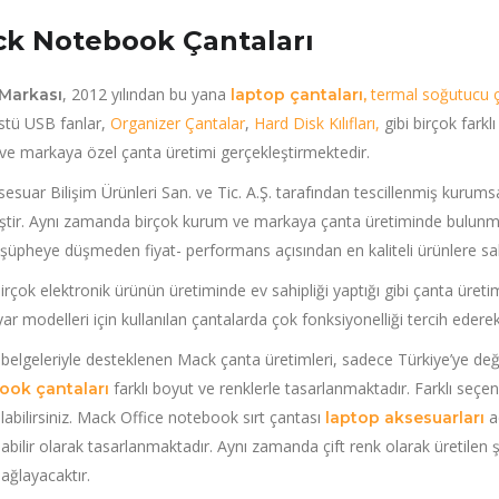
k Notebook Çantaları
, 2012 yılından bu yana
termal soğutucu ç
Markası
laptop çantaları,
tü USB fanlar,
Organizer Çantalar
,
Hard Disk Kılıfları,
gibi birçok fark
ve markaya özel çanta üretimi gerçekleştirmektedir.
esuar Bilişim Ürünleri San. ve Tic. A.Ş. tarafından tescillenmiş kurum
iştir. Aynı zamanda birçok kurum ve markaya çanta üretiminde bulun
 şüpheye düşmeden fiyat- performans açısından en kaliteli ürünlere sahi
rçok elektronik ürünün üretiminde ev sahipliği yaptığı gibi çanta üreti
yar modelleri için kullanılan çantalarda çok fonksiyonelliği tercih eder
belgeleriyle desteklenen Mack çanta üretimleri, sadece Türkiye’ye de
farklı boyut ve renklerle tasarlanmaktadır. Farklı seç
ook çantaları
labilirsiniz. Mack Office notebook sırt çantası
a
laptop aksesuarları
abilir olarak tasarlanmaktadır. Aynı zamanda çift renk olarak üretilen 
ağlayacaktır.