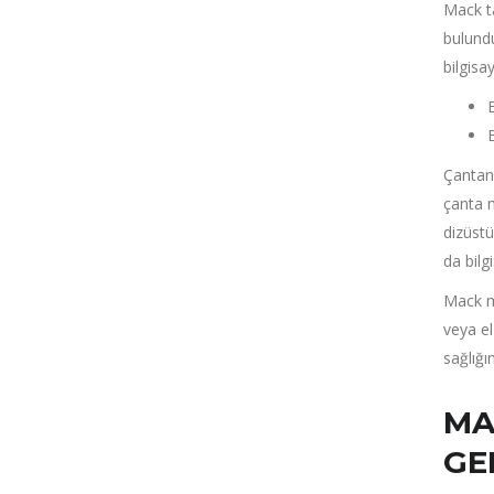
Mack ta
bulund
bilgisa
Çantanı
çanta 
dizüstü
da bilg
Mack m
veya el
sağlığı
MA
GE