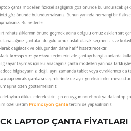
ptop çanta modelleri fiziksel sağlığınızı göz önünde bulunduracak şek
rinizi göz önünde bulundurmalısınız. Bunun yanında herhangi bir fiziks
pmalısınız. Bu nedenle:
ırt rahatsızlıklarının önüne geçmek adına dolgulu omuz askıları sırt çantan
kullanacağınız çantaları dolgulu omuz askılı olarak seçmeniz size kolaylı
olarak dağılacak ve olduğundan daha hafif hissettirecektir.
Mack
seçimlerinizde çantayı hangi alanlarda kul
laptop sırt çantası
bilgisayar taşımak için kullanacağınız çanta modelleri yanında farklı işl
sadece bilgisayarınızı değil, aynı zamanda tablet veya evraklarınızı da taş
seçimlerinde de aynı gereksinimler mevcuttur
Laptop evrak çantası
kumaşına özen göstermelisiniz.
detaylara dikkat ederek sizin için en uygun notebook ya da laptop çant
işim özel üretim
tercihi de yapabilirsiniz.
Promosyon Çanta
CK LAPTOP ÇANTA FIYATLARI