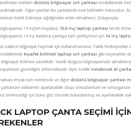
rafından üretilen
modellerinde hem 
dizüstü bilgisayar sırt çantası
urulmaktadır. Diğer yandan bu çantalarda özel bölmeler mevcuttur. Bu
yarınızın belirli bölmeye sığdığından emin olmalısınız. Dolayısıyla;
Bilgisayarınız 14 inçten büyükse,
tercih etmel
15,6 inç laptop çantası
Bilgisayarınız 14 inç kadarsa çantaya tam yerleşmesi için
14 inç lapt
zı sadece bilgisayar taşımak için kullanamazsınız. Farklı fonksiyonları
modellerinde
gibi seçenekler 
kıyafet bölmeli
laptop sırt çantası
 bilgisayar bölmesi yastıklıdır. Yastık dolgusu bilgisayarınızın alınabilece
isayarınızın güvenliğini arttırmaktadır. Aynı özellik
notebook el çanta
arkası imzalı tüm notebook ve diğer
dizüstü bilgisayar çantası m
 çantanızın askılarının ayarlanabilir oluşu omuzlarınızın ve omurganızı
nızı önemsediği için bunu göz önünde bulundurmuş ve ayarlanabilir askı
CK LAPTOP ÇANTA SEÇIMI IÇIN
REKENLER