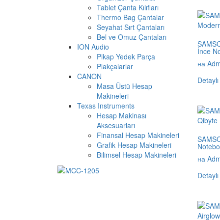
Tablet Çanta Kılıfları
Thermo Bag Çantalar
Seyahat Sırt Çantaları
Bel ve Omuz Çantaları
SAMSON
ION Audio
İnce N
Pikap Yedek Parça
на Adm
Plakçalarlar
CANON
Detaylı
Masa Üstü Hesap
Makineleri
Texas Instruments
Hesap Makinası
Aksesuarları
Finansal Hesap Makineleri
SAMSON
Grafik Hesap Makineleri
Notebo
Bilimsel Hesap Makineleri
на Adm
Detaylı