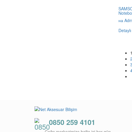
SAMSON
Notebo
на Adm
Detaylı
0850 259 4101
Çağrı merkezimize hafta içi her gün