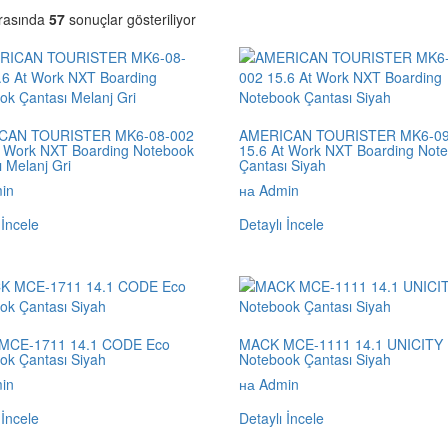
rasında
57
sonuçlar gösteriliyor
CAN TOURISTER MK6-08-002
AMERICAN TOURISTER MK6-09
t Work NXT Boarding Notebook
15.6 At Work NXT Boarding Not
 Melanj Gri
Çantası Siyah
in
на Admin
 İncele
Detaylı İncele
MCE-1711 14.1 CODE Eco
MACK MCE-1111 14.1 UNICITY 
ok Çantası Siyah
Notebook Çantası Siyah
in
на Admin
 İncele
Detaylı İncele