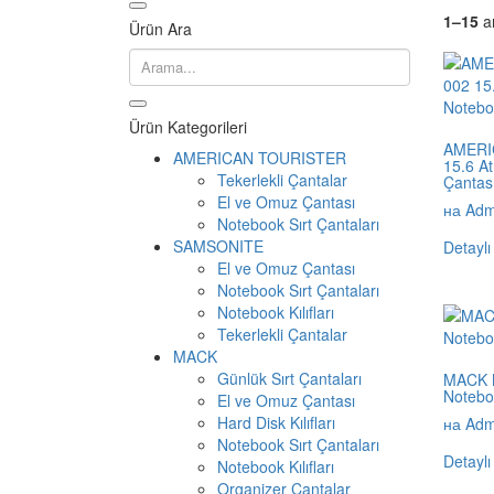
1–15
a
Ürün Ara
Ürün Kategorileri
AMERI
AMERICAN TOURISTER
15.6 A
Tekerlekli Çantalar
Çantası
El ve Omuz Çantası
на Adm
Notebook Sırt Çantaları
SAMSONITE
Detaylı
El ve Omuz Çantası
Notebook Sırt Çantaları
Notebook Kılıfları
Tekerlekli Çantalar
MACK
Günlük Sırt Çantaları
MACK 
Notebo
El ve Omuz Çantası
Hard Disk Kılıfları
на Adm
Notebook Sırt Çantaları
Detaylı
Notebook Kılıfları
Organizer Çantalar