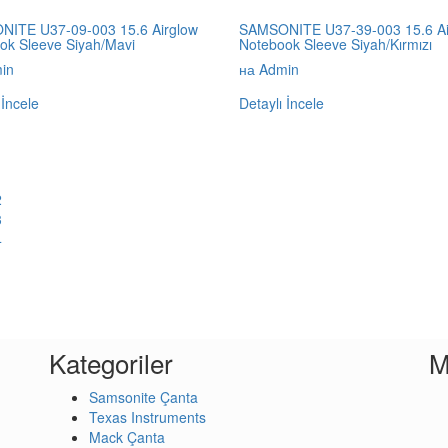
ITE U37-09-003 15.6 Airglow
SAMSONITE U37-39-003 15.6 Ai
ok Sleeve Siyah/Mavi
Notebook Sleeve Siyah/Kırmızı
in
на Admin
 İncele
Detaylı İncele
1
2
3
4
Kategoriler
M
Samsonite Çanta
Texas Instruments
Mack Çanta