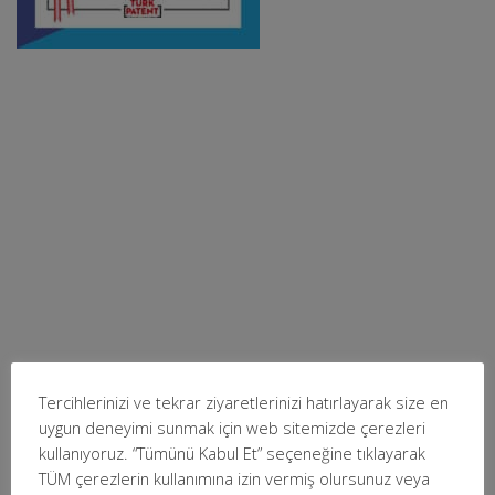
Tercihlerinizi ve tekrar ziyaretlerinizi hatırlayarak size en
uygun deneyimi sunmak için web sitemizde çerezleri
kullanıyoruz. “Tümünü Kabul Et” seçeneğine tıklayarak
TÜM çerezlerin kullanımına izin vermiş olursunuz veya