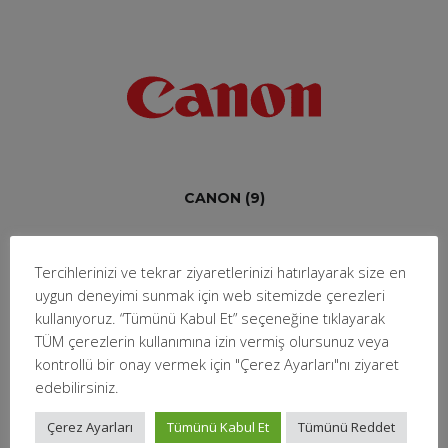
CANON
(9)
Tercihlerinizi ve tekrar ziyaretlerinizi hatırlayarak size en
uygun deneyimi sunmak için web sitemizde çerezleri
kullanıyoruz. “Tümünü Kabul Et” seçeneğine tıklayarak
TÜM çerezlerin kullanımına izin vermiş olursunuz veya
kontrollü bir onay vermek için "Çerez Ayarları"nı ziyaret
Texas Instruments
(12)
edebilirsiniz.
Çerez Ayarları
Tümünü Kabul Et
Tümünü Reddet