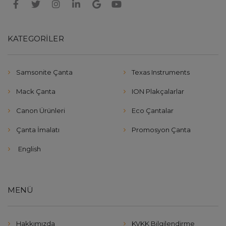
KATEGORILER
Samsonite Çanta
Texas Instruments
Mack Çanta
ION Plakçalarlar
Canon Ürünleri
Eco Çantalar
Çanta İmalatı
Promosyon Çanta
English
MENÜ
Hakkımızda
KVKK Bilgilendirme