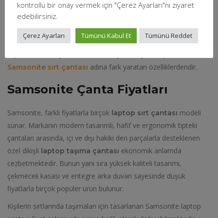
bilgisayar çantalarından bir tanesidir. Samsonite’nin
14 inç
kontrollü bir onay vermek için "Çerez Ayarları"nı ziyaret
edebilirsiniz.
ve
olarak
laptop sırt çantası
17.3 inç laptop sırt çantası
farklı çantaları mevcuttur. Bu modeller kullanışlı, dayanıklı ve
Çerez Ayarları
Tümünü Kabul Et
Tümünü Reddet
sağlam yapılarıyla birlikte kullanıcılarının beğenilerini
toplamaktadır. Aynı zamanda birkaç bölmeye sahip olması da
adına fark yaratan özelliklerdendir.
Samsonite sırt çantası
Samsonite Çanta Fiyatları
Samsonite, farklı fiyatlarla birçok
modeli
laptop sırt çantası
sunar. Markanın modern tasarımlı, hafif ve ergonomik tipteki
çantaları arasında, içi ve dışı hakiki deri parçalarla desteklenen
özel dikişli
ekonomik anlamda
laptop taşıma çantası
cezbetmektedir. Bunun yanı sıra yüksek kaliteli tasarımı,
çekmeceli kasası ve entegre arka duvarı sayesinde düşük
fiyatlarla birçok popüler ürün bulunur.
Kişilerin sırtlarında taşımaları için tasarlanan Samsonite laptop