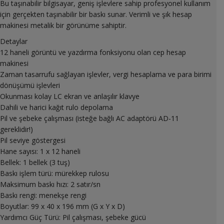
Bu taşınabilir bilgisayar, geniş işlevlere sahip profesyonel kullanım
için gerçekten taşınabilir bir baskı sunar. Verimli ve şık hesap
makinesi metalik bir görünüme sahiptir.
Detaylar
12 haneli görüntü ve yazdırma fonksiyonu olan cep hesap
makinesi
Zaman tasarrufu sağlayan işlevler, vergi hesaplama ve para birimi
dönüşümü işlevleri
Okunması kolay LC ekran ve anlaşılır klavye
Dahili ve harici kağıt rulo depolama
Pil ve şebeke çalışması (isteğe bağlı AC adaptörü AD-11
gereklidir!)
Pil seviye göstergesi
Hane sayısı: 1 x 12 haneli
Bellek: 1 bellek (3 tuş)
Baskı işlem türü: mürekkep rulosu
Maksimum baskı hızı: 2 satır/sn
Baskı rengi: menekşe rengi
Boyutlar: 99 x 40 x 196 mm (G x Y x D)
Yardımcı Güç Türü: Pil çalışması, şebeke gücü