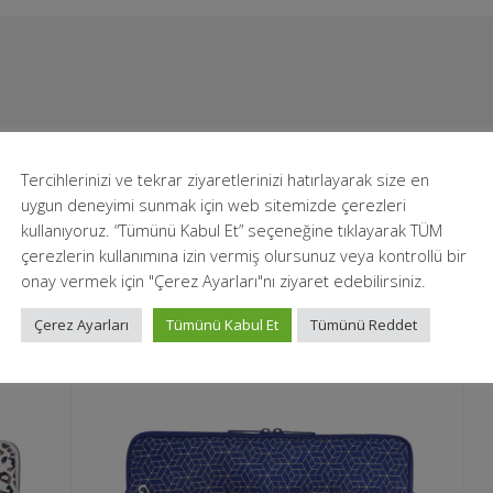
Tercihlerinizi ve tekrar ziyaretlerinizi hatırlayarak size en
uygun deneyimi sunmak için web sitemizde çerezleri
kullanıyoruz. “Tümünü Kabul Et” seçeneğine tıklayarak TÜM
çerezlerin kullanımına izin vermiş olursunuz veya kontrollü bir
onay vermek için "Çerez Ayarları"nı ziyaret edebilirsiniz.
Çerez Ayarları
Tümünü Kabul Et
Tümünü Reddet