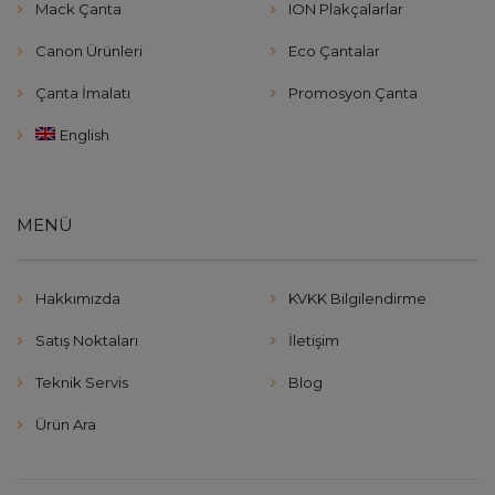
Mack Çanta
ION Plakçalarlar
Canon Ürünleri
Eco Çantalar
Çanta İmalatı
Promosyon Çanta
English
MENÜ
Hakkımızda
KVKK Bilgilendirme
Satış Noktaları
İletişim
Teknik Servis
Blog
Ürün Ara