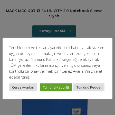
MACK MCC-407 13-14 UNICITY 2.0 Notebook Sleeve
Siyah
Detaylı İncele
Tercihlerinizi ve tekrar ziyaretlerinizi hatırlayarak size en
uygun deneyimi sunmak için web sitemizde çerezleri
kullanıyoruz. “Tümünü Kabul Et” seçeneğine tıklayarak
TÜM çerezlerin kullanımına izin vermiş olursunuz veya
kontrollü bir onay vermek için "Çerez Ayarları"nı ziyaret
edebilirsiniz.
Çerez Ayarları
Tümünü Kabul Et
Tümünü Reddet