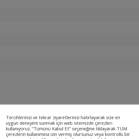
Tercihlerinizi ve tekrar ziyaretlerinizi hatırlayarak size en
uygun deneyimi sunmak için web sitemizde çerezleri
kullanıyoruz. “Tümünü Kabul Et” seçeneğine tıklayarak TÜM
CANON AS-8 8 Hane Cep Tipi Hesap Makinesi Siyah
çerezlerin kullanımına izin vermiş olursunuz veya kontrollü bir