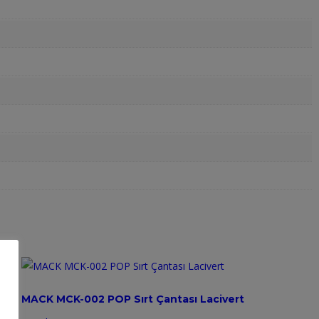
MACK MCK-002 POP Sırt Çantası Lacivert