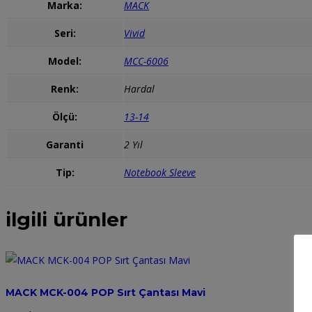
Marka:
MACK
Seri:
Vivid
Model:
MCC-6006
Renk:
Hardal
Ölçü:
13-14
Garanti
2 Yıl
Tip:
Notebook Sleeve
ilgili ürünler
MACK MCK-004 POP Sırt Çantası Mavi