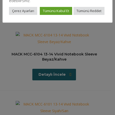
edebilirsiniz.
Detaylı İncele
Çerez Ayarları
Tümünü Kabul Et
Tümünü Reddet
MACK MCC-6104 13-14 Vivid Notebook Sleeve
Beyaz/Kahve
Detaylı İncele