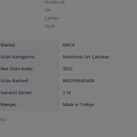
Marka:
MACK
Ürün Kategorisi:
Notebook Sırt Çantaları
Net Ürün Kodu:
3052
Ürün Barkod:
8682998400608
Garanti Süresi:
2 Yıl
Menşei:
Made in Türkiye
lçü: