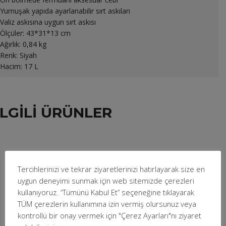
Yumuşak yapıda ayarlanabilir sırt askıları
Valiz askısına uygun sırt askısı
Ölçüler: 43*31*13 cm
Ağırlık: 0,84 kg
Renk: Siyah
Hacim: 17 L
ILGILI ÜRÜNLER
Tercihlerinizi ve tekrar ziyaretlerinizi hatırlayarak size en
uygun deneyimi sunmak için web sitemizde çerezleri
kullanıyoruz. “Tümünü Kabul Et” seçeneğine tıklayarak
MACK MCC-6103 13-14 Vivid Notebook Sleeve
TÜM çerezlerin kullanımına izin vermiş olursunuz veya
Beyaz/Sarı
kontrollü bir onay vermek için "Çerez Ayarları"nı ziyaret