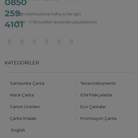
Çağrı merkezimize hafta içi her gün
08:00 - 17:00 saatleri arasında ulaşabilirsiniz.
KATEGORILER
Samsonite Çanta
Texas Instruments
Mack Çanta
ION Plakçalarlar
Canon Ürünleri
Eco Çantalar
Çanta İmalatı
Promosyon Çanta
English