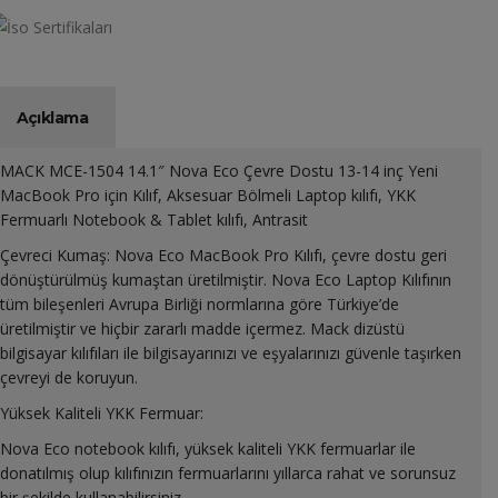
Açıklama
MACK MCE-1504 14.1″ Nova Eco Çevre Dostu 13-14 inç Yeni
MacBook Pro için Kılıf, Aksesuar Bölmeli Laptop kılıfı, YKK
Fermuarlı Notebook & Tablet kılıfı, Antrasit
Çevreci Kumaş: Nova Eco MacBook Pro Kılıfı, çevre dostu geri
dönüştürülmüş kumaştan üretilmiştir. Nova Eco Laptop Kılıfının
tüm bileşenleri Avrupa Birliği normlarına göre Türkiye’de
üretilmiştir ve hiçbir zararlı madde içermez. Mack dizüstü
bilgisayar kılıfıları ile bilgisayarınızı ve eşyalarınızı güvenle taşırken
çevreyi de koruyun.
Yüksek Kaliteli YKK Fermuar:
Nova Eco notebook kılıfı, yüksek kaliteli YKK fermuarlar ile
donatılmış olup kılıfınızın fermuarlarını yıllarca rahat ve sorunsuz
bir şekilde kullanabilirsiniz.