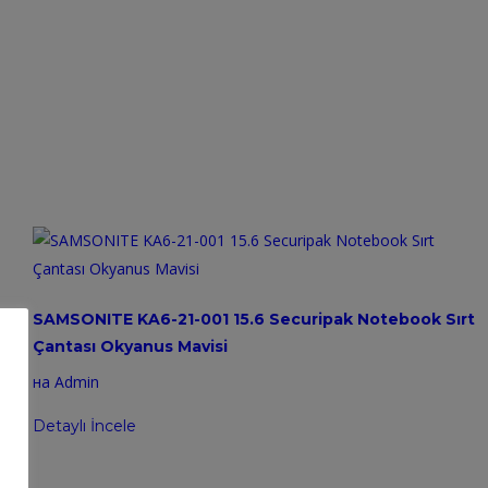
SAMSONITE KA6-21-001 15.6 Securipak Notebook Sırt
Çantası Okyanus Mavisi
на Admin
Detaylı İncele