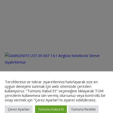
SAMSONITE U37-39-007 14.1 Airglow Notebook
Sleeve Siyah/Kırmızı
Tercihlerinizi ve tekrar ziyaretlerinizi hatırlayarak size en
uygun deneyimi sunmak için web sitemizde çerezleri
на Admin
kullanıyoruz. “Tümünü Kabul Et” seçeneğine tıklayarak TÜM
çerezlerin kullanımına izin vermiş olursunuz veya kontrollü bir
Detaylı İncele
onay vermek için "Çerez Ayarları"nı ziyaret edebilirsiniz.
Çerez Ayarları
Tümünü Kabul Et
Tümünü Reddet