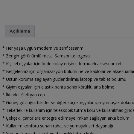
Açıklama
* Her yaşa uygun modern ve zarif tasarım
* Zengin görünümlü metal Samsonite logosu
* Kişisel eşyalar için önde kolay erişimli fermuarlı aksesuar cebi
* Belgeleriniz için organizasyon bölümüne ve kablolar ve aksesuarlar 
* Üstün koruma sağlayan güçlendirilmiş laptop ve tablet bölümü
* Giyim eşyaları için elastik banta sahip körüklü ana bölme
* İki adet fileli yan cep
* Güneş gözlüğü, biletler ve diğer küçük eşyalar için yumuşak dokunu
* Tekerlek ile kullanım için teleskobik tutma kolu ve kullanılmadığı
* Çekçekli çantalara entegre edilmeye imkan sağlayan arka bölüm
* Kullanım konforu sunan rahat ve yumuşak sırt dayanağı
* Yumuşak yapıda rahat ve dayanıklı tutma kolu