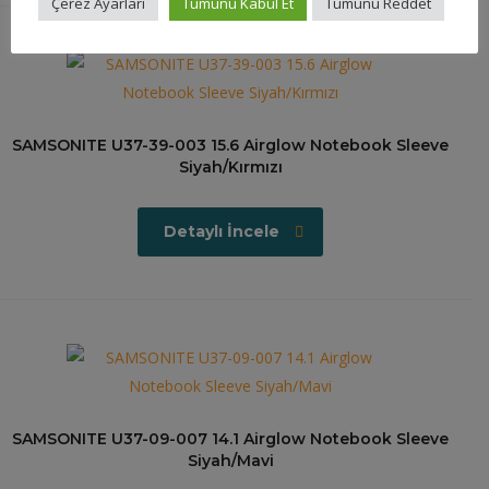
Çerez Ayarları
Tümünü Kabul Et
Tümünü Reddet
SAMSONITE U37-39-003 15.6 Airglow Notebook Sleeve
Siyah/Kırmızı
Detaylı İncele
SAMSONITE U37-09-007 14.1 Airglow Notebook Sleeve
Siyah/Mavi