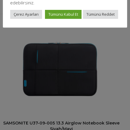
edebilirsiniz.
Çerez Ayarları
Tümünü Kabul Et
Tümünü Reddet
SAMSONITE U37-09-005 13.3 Airglow Notebook Sleeve
Siyah/Mavi