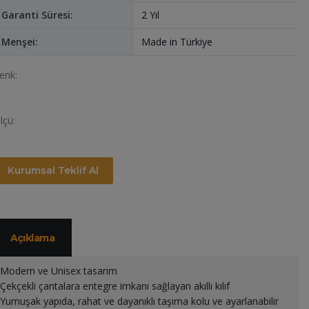
Garanti Süresi:
2 Yıl
Menşei:
Made in Türkiye
enk:
lçü:
Kurumsal Teklif Al
Açıklama
Modern ve Unisex tasarım
Çekçekli çantalara entegre imkanı sağlayan akıllı kılıf
Yumuşak yapıda, rahat ve dayanıklı taşıma kolu ve ayarlanabilir