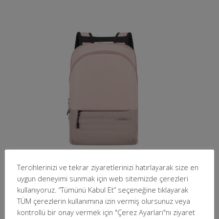
Tercihlerinizi ve tekrar ziyaretlerinizi hatırlayarak size en
SAMSONITE KH8-80-001 14.1 STACKD BIZ Notebook
uygun deneyimi sunmak için web sitemizde çerezleri
Sırt Çantası Pembe
kullanıyoruz. “Tümünü Kabul Et” seçeneğine tıklayarak
TÜM çerezlerin kullanımına izin vermiş olursunuz veya
kontrollü bir onay vermek için "Çerez Ayarları"nı ziyaret
Detaylı İncele