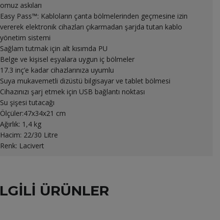
omuz askıları
Easy Pass™: Kabloların çanta bölmelerinden geçmesine izin
vererek elektronik cihazları çıkarmadan şarjda tutan kablo
yönetim sistemi
Sağlam tutmak için alt kısımda PU
Belge ve kişisel eşyalara uygun iç bölmeler
17.3 inç’e kadar cihazlarınıza uyumlu
Suya mukavemetli dizüstü bilgisayar ve tablet bölmesi
Cihazınızı şarj etmek için USB bağlantı noktası
Su şişesi tutacağı
Ölçüler:47x34x21 cm
Ağırlık: 1,4 kg
Hacim: 22/30 Litre
Renk: Lacivert
ILGILI ÜRÜNLER