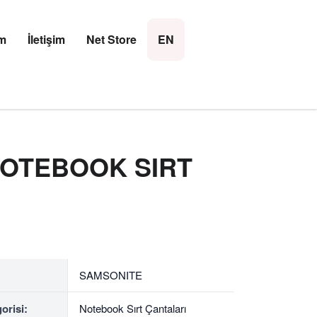
×
im
İletişim
Net Store
EN
 NOTEBOOK SIRT
SAMSONITE
orisi:
Notebook Sırt Çantaları