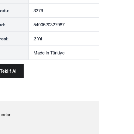
Kodu:
3379
od:
5400520327987
resi:
2 Yıl
Made in Türkiye
Teklif Al
uarlar