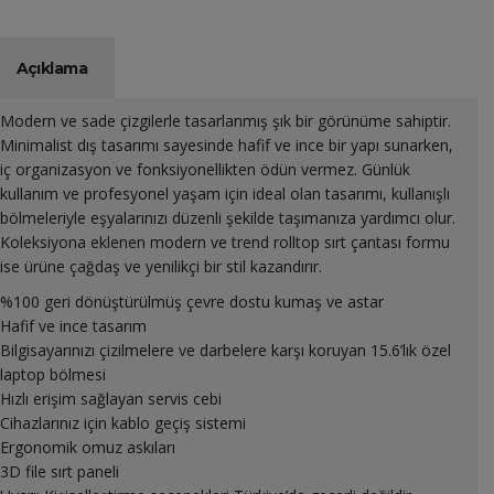
Açıklama
Modern ve sade çizgilerle tasarlanmış şık bir görünüme sahiptir.
Minimalist dış tasarımı sayesinde hafif ve ince bir yapı sunarken,
iç organizasyon ve fonksiyonellikten ödün vermez. Günlük
kullanım ve profesyonel yaşam için ideal olan tasarımı, kullanışlı
bölmeleriyle eşyalarınızı düzenli şekilde taşımanıza yardımcı olur.
Koleksiyona eklenen modern ve trend rolltop sırt çantası formu
ise ürüne çağdaş ve yenilikçi bir stil kazandırır.
%100 geri dönüştürülmüş çevre dostu kumaş ve astar
Hafif ve ince tasarım
Bilgisayarınızı çizilmelere ve darbelere karşı koruyan 15.6’lık özel
laptop bölmesi
Hızlı erişim sağlayan servis cebi
Cihazlarınız için kablo geçiş sistemi
Ergonomik omuz askıları
3D file sırt paneli