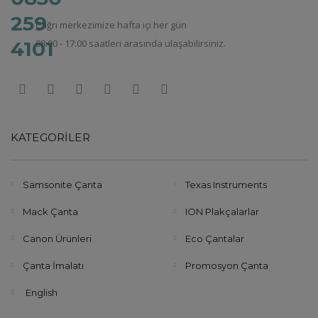
Çağrı merkezimize hafta içi her gün
08:00 - 17:00 saatleri arasında ulaşabilirsiniz.
KATEGORILER
Samsonite Çanta
Texas Instruments
Mack Çanta
ION Plakçalarlar
Canon Ürünleri
Eco Çantalar
Çanta İmalatı
Promosyon Çanta
English