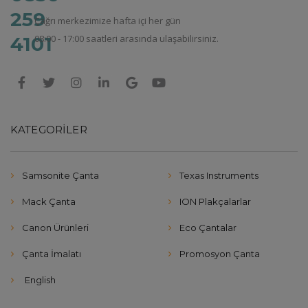
Çağrı merkezimize hafta içi her gün
08:00 - 17:00 saatleri arasında ulaşabilirsiniz.
KATEGORILER
Samsonite Çanta
Texas Instruments
Mack Çanta
ION Plakçalarlar
Canon Ürünleri
Eco Çantalar
Çanta İmalatı
Promosyon Çanta
English