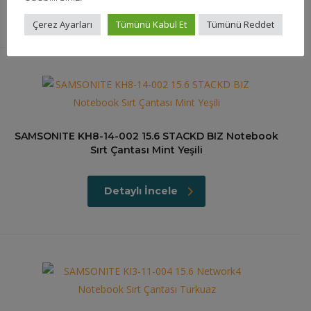
Detaylı İncele
Çerez Ayarları
Tümünü Kabul Et
Tümünü Reddet
SAMSONITE KH8-14-002 15.6 STACKD BIZ Notebook
Sırt Çantası Mint Yeşili
Detaylı İncele