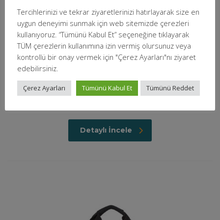
Tercihlerinizi ve tekrar ziyaretlerinizi hatırlayarak size en
uygun deneyimi sunmak için web sitemizde çerezleri
kullanıyoruz. “Tümünü Kabul Et” seçeneğine tıklayarak
TÜM çerezlerin kullanımına izin vermiş olursunuz veya
kontrollü bir onay vermek için "Çerez Ayarları"nı ziyaret
edebilirsiniz.
Çerez Ayarları
Tümünü Kabul Et
Tümünü Reddet
SAMSONITE CM5-09-002 13.3 Guard IT 2.0
Notebook Çantası Siyah
Detaylı İncele