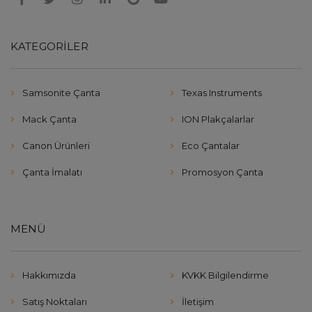
KATEGORILER
Samsonite Çanta
Texas Instruments
Mack Çanta
ION Plakçalarlar
Canon Ürünleri
Eco Çantalar
Çanta İmalatı
Promosyon Çanta
MENÜ
Hakkımızda
KVKK Bilgilendirme
Satış Noktaları
İletişim