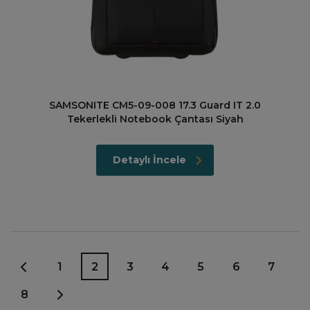
SAMSONITE CM5-09-008 17.3 Guard IT 2.0
Tekerlekli Notebook Çantası Siyah
Detaylı İncele
1
2
3
4
5
6
7
8